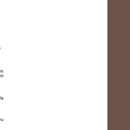
n
in
ti
la
ru