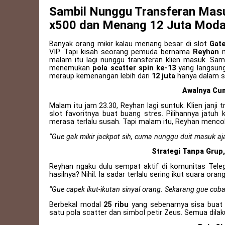
Sambil Nunggu Transferan Mas
x500 dan Menang 12 Juta Moda
Banyak orang mikir kalau menang besar di slot
Gat
VIP. Tapi kisah seorang pemuda bernama
Reyhan
m
malam itu lagi nunggu transferan klien masuk. Sam
menemukan
pola scatter spin ke-13
yang langsun
meraup kemenangan lebih dari
12 juta
hanya dalam sa
Awalnya Cum
Malam itu jam 23.30, Reyhan lagi suntuk. Klien janji 
slot favoritnya buat buang stres. Pilihannya jatuh
merasa terlalu susah. Tapi malam itu, Reyhan mencob
“Gue gak mikir jackpot sih, cuma nunggu duit masuk aja.
Strategi Tanpa Grup
Reyhan ngaku dulu sempat aktif di komunitas Telegra
hasilnya? Nihil. Ia sadar terlalu sering ikut suara ora
“Gue capek ikut-ikutan sinyal orang. Sekarang gue coba 
Berbekal modal
25 ribu
yang sebenarnya sisa buat b
satu pola scatter dan simbol petir Zeus. Semua dila