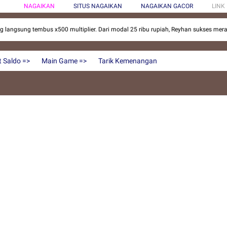
NAGAIKAN
SITUS NAGAIKAN
NAGAIKAN GACOR
LINK
ng tembus x500 multiplier. Dari modal 25 ribu rupiah, Reyhan sukses meraup keme
t Saldo =>
Main Game =>
Tarik Kemenangan