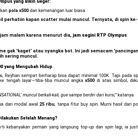
ympus yang Bikin Geger:
hkan
pola x500
dan kemenangan luar biasa:
bil perhatiin kapan scatter mulai muncul. Ternyata, di spin ke-
h jam malam karena menurut dia,
jam segini RTP Olympus
me gak 'kaget' atau nyangka bot. Ini jadi semacam 'pancinga
ih sering muncul.
500 yang Mengubah Hidup
ai, Reyhan sempat berharap bisa dapat minimal 100K. Tapi pada sp
 ke tengah layar—tiba-tiba muncul angka
x500
di atas simbol, diiku
SATIONAL’ muncul berkali-kali, gue sampe berdiri dari kursi,”
katanya.
ua dari modal awal
25 ribu
, tanpa fitur buy spin. Murni hasil dari po
Dilakukan Setelah Menang?
rti kebanyakan pemain yang langsung top-up dan spin lagi, ia just