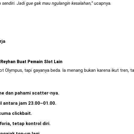
n sendiri. Jadi gue gak mau ngulangin kesalahan,”
ucapnya.
rja
i Reyhan Buat Pemain Slot Lain
t Olympus, tapi gayanya beda. Ia menang bukan karena ikut tren, ta
e dan pahami scatter-nya.
l antara jam 23.00–01.00.
cuma clickbait.
ria, tetap kontrol diri.
gajak top-up lagi.