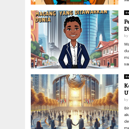
Be
P
D
b
Ma
du
ma
sa
Be
K
U
b
Bi
ak
de
me