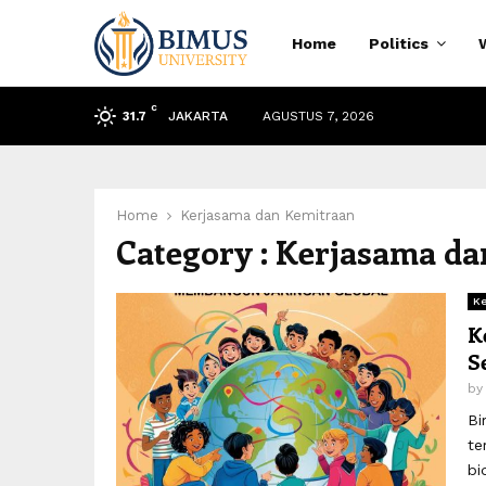
Home
Politics
C
JAKARTA
AGUSTUS 7, 2026
31.7
Home
Kerjasama dan Kemitraan
Category : Kerjasama d
Ke
K
S
by
Bi
te
bi