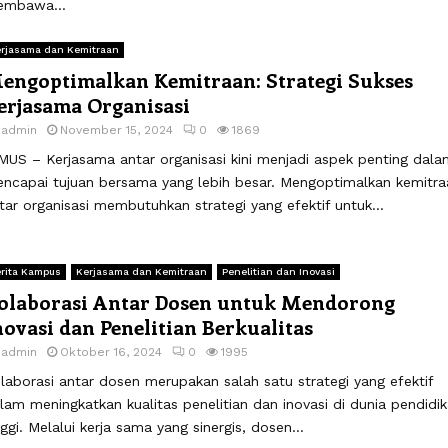
mbawa...
rjasama dan Kemitraan
engoptimalkan Kemitraan: Strategi Sukses
erjasama Organisasi
y
admin
November 15, 2024
0
1869
MUS – Kerjasama antar organisasi kini menjadi aspek penting dala
ncapai tujuan bersama yang lebih besar. Mengoptimalkan kemitra
tar organisasi membutuhkan strategi yang efektif untuk...
rita Kampus
Kerjasama dan Kemitraan
Penelitian dan Inovasi
olaborasi Antar Dosen untuk Mendorong
novasi dan Penelitian Berkualitas
y
admin
Oktober 16, 2024
0
1995
laborasi antar dosen merupakan salah satu strategi yang efektif
lam meningkatkan kualitas penelitian dan inovasi di dunia pendidi
nggi. Melalui kerja sama yang sinergis, dosen...