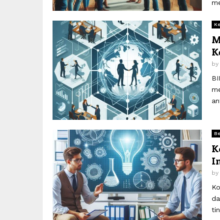
me
Ke
M
K
b
BI
me
an
Be
K
I
b
Ko
da
ti