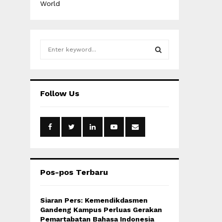
World
S
e
a
S
r
c
E
Follow Us
h
f
A
o
r
R
:
C
H
Pos-pos Terbaru
Siaran Pers: Kemendikdasmen
Gandeng Kampus Perluas Gerakan
Pemartabatan Bahasa Indonesia