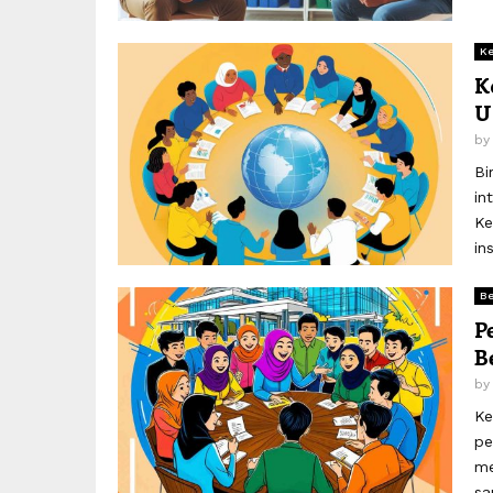
Ke
K
U
b
Bi
in
Ke
ins
Be
P
B
b
Ke
pe
me
sa