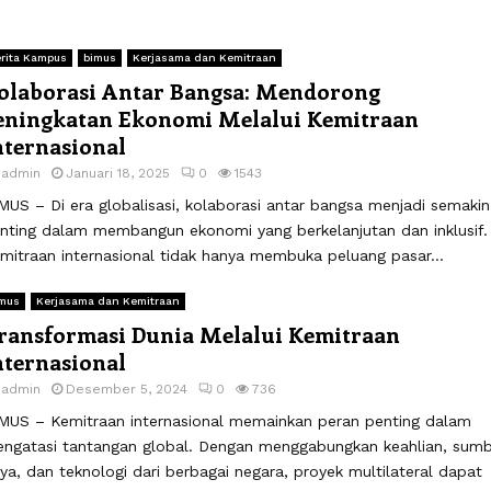
rita Kampus
bimus
Kerjasama dan Kemitraan
olaborasi Antar Bangsa: Mendorong
eningkatan Ekonomi Melalui Kemitraan
nternasional
y
admin
Januari 18, 2025
0
1543
MUS – Di era globalisasi, kolaborasi antar bangsa menjadi semakin
nting dalam membangun ekonomi yang berkelanjutan dan inklusif.
mitraan internasional tidak hanya membuka peluang pasar...
mus
Kerjasama dan Kemitraan
ransformasi Dunia Melalui Kemitraan
nternasional
y
admin
Desember 5, 2024
0
736
MUS – Kemitraan internasional memainkan peran penting dalam
ngatasi tantangan global. Dengan menggabungkan keahlian, sumb
ya, dan teknologi dari berbagai negara, proyek multilateral dapat