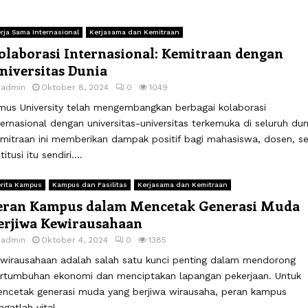
rja Sama Internasional
Kerjasama dan Kemitraan
olaborasi Internasional: Kemitraan dengan
niversitas Dunia
y
admin
Oktober 8, 2024
0
1049
mus University telah mengembangkan berbagai kolaborasi
ternasional dengan universitas-universitas terkemuka di seluruh dun
mitraan ini memberikan dampak positif bagi mahasiswa, dosen, se
titusi itu sendiri....
rita Kampus
Kampus dan Fasilitas
Kerjasama dan Kemitraan
eran Kampus dalam Mencetak Generasi Muda
erjiwa Kewirausahaan
y
admin
Oktober 4, 2024
0
1385
wirausahaan adalah salah satu kunci penting dalam mendorong
rtumbuhan ekonomi dan menciptakan lapangan pekerjaan. Untuk
ncetak generasi muda yang berjiwa wirausaha, peran kampus
ngatlah vital....