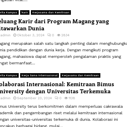
rita Kampus
karir
Kerjasama dan Kemitraan
eluang Karir dari Program Magang yang
itawarkan Dunia
y
admin
Oktober 3, 2024
0
2834
gang merupakan salah satu langkah penting dalam menghubungk
nia pendidikan dengan dunia kerja. Dengan mengikuti program
gang, mahasiswa dapat memperoleh pengalaman praktis yang
ngat bermanfaat...
rita Kampus
Kerja Sama Internasional
Kerjasama dan Kemitraan
olaborasi Internasional: Kemitraan Bimus
niversity dengan Universitas Terkemuka
y
admin
September 23, 2024
0
1138
mus University terus berkomitmen dalam memperluas cakrawala
ademik dan pengembangan riset melalui kemitraan internasional
ngan universitas-universitas terkemuka di dunia. Kolaborasi ini
ncakup berbagai bidang, mulai...