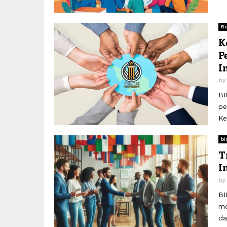
Be
K
P
I
b
BI
pe
Ke
bi
T
I
b
BI
me
da