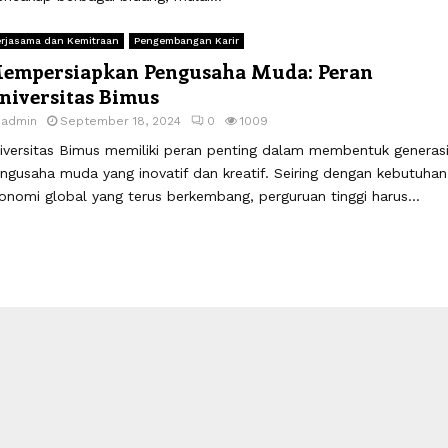
rjasama dan Kemitraan
Pengembangan Karir
empersiapkan Pengusaha Muda: Peran
niversitas Bimus
y
admin
September 18, 2024
0
1009
iversitas Bimus memiliki peran penting dalam membentuk generas
ngusaha muda yang inovatif dan kreatif. Seiring dengan kebutuhan
onomi global yang terus berkembang, perguruan tinggi harus...