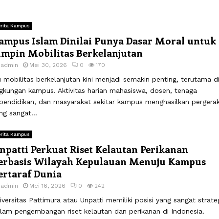
rita Kampus
ampus Islam Dinilai Punya Dasar Moral untuk
impin Mobilitas Berkelanjutan
y
admin
Mei 30, 2026
0
170
u mobilitas berkelanjutan kini menjadi semakin penting, terutama d
ngkungan kampus. Aktivitas harian mahasiswa, dosen, tenaga
pendidikan, dan masyarakat sekitar kampus menghasilkan pergera
ng sangat...
rita Kampus
npatti Perkuat Riset Kelautan Perikanan
erbasis Wilayah Kepulauan Menuju Kampus
ertaraf Dunia
y
admin
Mei 16, 2026
0
242
iversitas Pattimura atau Unpatti memiliki posisi yang sangat strate
lam pengembangan riset kelautan dan perikanan di Indonesia.