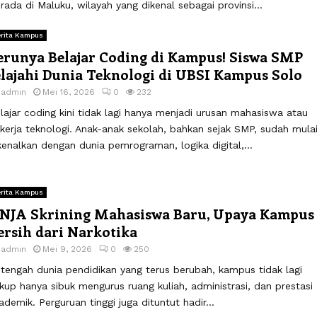
rada di Maluku, wilayah yang dikenal sebagai provinsi...
rita Kampus
erunya Belajar Coding di Kampus! Siswa SMP
elajahi Dunia Teknologi di UBSI Kampus Solo
y
admin
Mei 16, 2026
0
232
lajar coding kini tidak lagi hanya menjadi urusan mahasiswa atau
kerja teknologi. Anak-anak sekolah, bahkan sejak SMP, sudah mula
kenalkan dengan dunia pemrograman, logika digital,...
rita Kampus
NJA Skrining Mahasiswa Baru, Upaya Kampus
ersih dari Narkotika
y
admin
Mei 9, 2026
0
250
 tengah dunia pendidikan yang terus berubah, kampus tidak lagi
kup hanya sibuk mengurus ruang kuliah, administrasi, dan prestasi
ademik. Perguruan tinggi juga dituntut hadir...