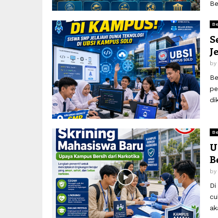
Be
Be
S
J
b
Be
pe
di
Be
U
B
b
Di
cu
ak