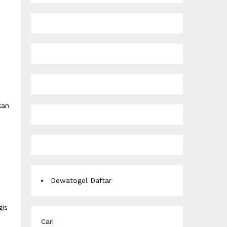
i
kan
Dewatogel Daftar
gis
Cari