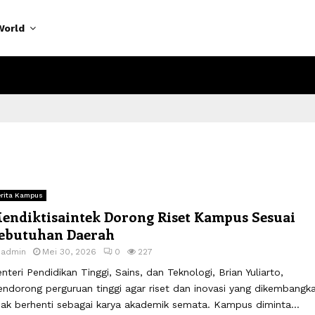
World
rita Kampus
endiktisaintek Dorong Riset Kampus Sesuai
ebutuhan Daerah
y
admin
Mei 30, 2026
0
227
nteri Pendidikan Tinggi, Sains, dan Teknologi, Brian Yuliarto,
ndorong perguruan tinggi agar riset dan inovasi yang dikembangk
dak berhenti sebagai karya akademik semata. Kampus diminta...