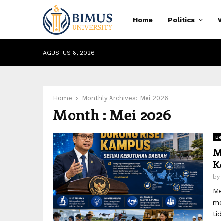
Home
Politics
AGUSTUS 8, 2026
Home
Monthly Archives: Mei 2026
Month : Mei 2026
Be
M
K
b
Me
me
ti