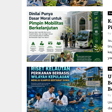
Be
K
P
b
Is
li
ke
ya
Be
U
B
B
b
Un
da