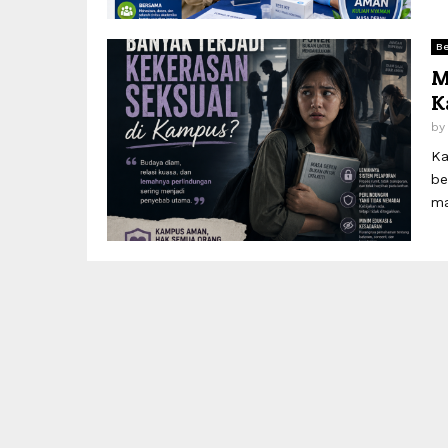
Be
M
K
b
Ka
be
ma