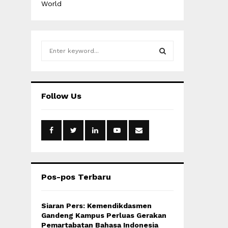
World
S
e
a
S
r
c
E
Follow Us
h
f
A
o
r
R
:
C
H
Pos-pos Terbaru
Siaran Pers: Kemendikdasmen
Gandeng Kampus Perluas Gerakan
Pemartabatan Bahasa Indonesia