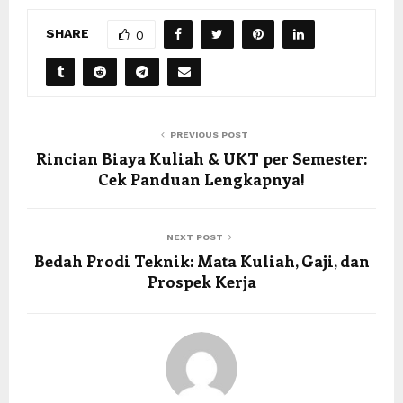
t
0
l
8
3
o
SHARE
0
8
t
T
s
a
P
r
u
PREVIOUS POST
Rincian Biaya Kuliah & UKT per Semester:
u
s
Cek Panduan Lengkapnya!
h
a
a
t
NEXT POST
n
n
Bedah Prodi Teknik: Mata Kuliah, Gaji, dan
B
y
Prospek Kerja
o
a
l
S
a
l
O
o