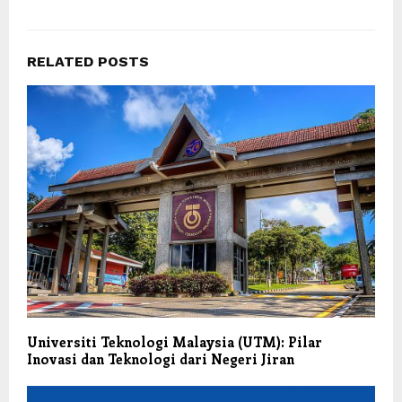
n
t
l
G
i
a
RELATED POSTS
n
c
e
o
,
r
M
d
i
e
x
n
P
g
a
a
r
n
l
R
Universiti Teknologi Malaysia (UTM): Pilar
a
T
Inovasi dan Teknologi dari Negeri Jiran
y
P