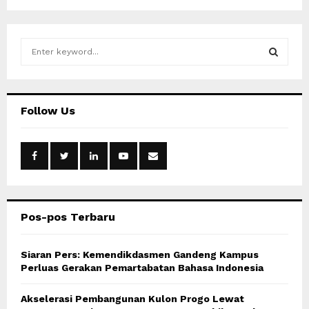
S
e
a
S
r
c
E
Follow Us
h
f
A
o
r
R
:
C
Pos-pos Terbaru
H
Siaran Pers: Kemendikdasmen Gandeng Kampus
Perluas Gerakan Pemartabatan Bahasa Indonesia
Akselerasi Pembangunan Kulon Progo Lewat