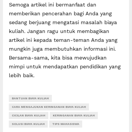
Semoga artikel ini bermanfaat dan
memberikan pencerahan bagi Anda yang
sedang berjuang mengatasi masalah biaya
kuliah. Jangan ragu untuk membagikan
artikel ini kepada teman-teman Anda yang
mungkin juga membutuhkan informasi ini.
Bersama-sama, kita bisa mewujudkan
mimpi untuk mendapatkan pendidikan yang
lebih baik.
A
N
C
d
a
i
BANTUAN BIAYA KULIAH
o
g
t
CARA MENGAJUKAN KERINGANAN BIAYA KULIAH
b
a
i
CICILAN BIAYA KULIAH
KERINGANAN BIAYA KULIAH
e
3
s
SOLUSI BIAYA KULIAH
TIPS MAHASISWA