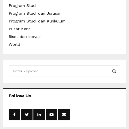
Program Studi
Program Studi dan Jurusan
Program Studi dan Kurikulum
Pusat Karir
Riset dan Inovasi
World
S
e
a
S
r
c
E
Follow Us
h
f
A
o
r
R
:
C