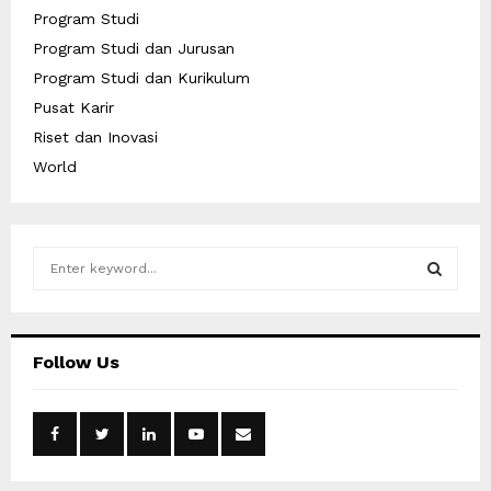
Program Studi
Program Studi dan Jurusan
Program Studi dan Kurikulum
Pusat Karir
Riset dan Inovasi
World
S
e
a
S
r
c
E
Follow Us
h
f
A
o
r
R
:
C