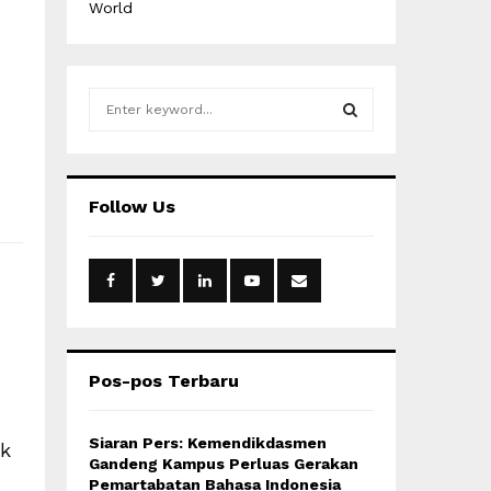
World
S
e
a
S
r
c
E
Follow Us
h
f
A
o
r
R
:
C
H
Pos-pos Terbaru
Siaran Pers: Kemendikdasmen
ak
Gandeng Kampus Perluas Gerakan
Pemartabatan Bahasa Indonesia