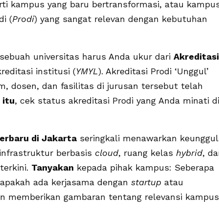
erarti kampus yang baru bertransformasi, atau kampu
i (
Prodi
) yang sangat relevan dengan kebutuhan
 sebuah universitas harus Anda ukur dari
Akreditasi
editasi institusi (
YMYL
). Akreditasi Prodi ‘Unggul’
, dosen, dan fasilitas di jurusan tersebut telah
 itu
, cek status akreditasi Prodi yang Anda minati d
terbaru di Jakarta
seringkali menawarkan keunggu
 infrastruktur berbasis
cloud
, ruang kelas
hybrid
, d
terkini.
Tanyakan
kepada pihak kampus: Seberapa
n apakah ada kerjasama dengan
startup
atau
an memberikan gambaran tentang relevansi kampus