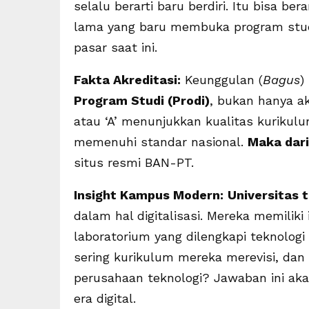
selalu berarti baru berdiri. Itu bisa b
lama yang baru membuka program stud
pasar saat ini.
Fakta Akreditasi:
Keunggulan (
Bagus
)
Program Studi (Prodi)
, bukan hanya akr
atau ‘A’ menunjukkan kualitas kurikulum
memenuhi standar nasional.
Maka dari
situs resmi BAN-PT.
Insight Kampus Modern:
Universitas 
dalam hal digitalisasi. Mereka memiliki
laboratorium yang dilengkapi teknologi 
sering kurikulum mereka merevisi, da
perusahaan teknologi? Jawaban ini ak
era digital.
T