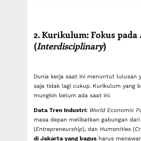
e
m
b
2. Kurikulum: Fokus pada
a
k
(
Interdisciplinary
)
i
k
a
Dunia kerja saat ini menuntut lulusan
n
saja tidak lagi cukup. Kurikulum yang
S
mungkin belum ada saat ini.
l
o
Data Tren Industri:
World Economic F
t
masa depan melibatkan gabungan dari 
(
Entrepreneurship
), dan
Humanities
(
Cr
di Jakarta yang bagus
harus menawar