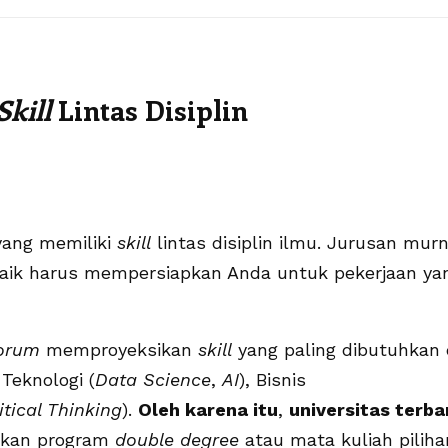
Skill
Lintas Disiplin
 yang memiliki
skill
lintas disiplin ilmu. Jurusan murn
 baik harus mempersiapkan Anda untuk pekerjaan ya
orum
memproyeksikan
skill
yang paling dibutuhkan 
Teknologi (
Data Science
,
AI
), Bisnis
itical Thinking
).
Oleh karena itu
,
universitas terba
kan program
double degree
atau mata kuliah piliha