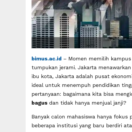
bimus.ac.id
– Momen memilih kampus di
tumpukan jerami. Jakarta menawarkan r
ibu kota, Jakarta adalah pusat ekonom
ideal untuk menempuh pendidikan ting
pertanyaan: bagaimana kita bisa mengi
bagus
dan tidak hanya menjual janji?
L
I
Banyak calon mahasiswa hanya fokus
N
beberapa institusi yang baru berdiri a
K