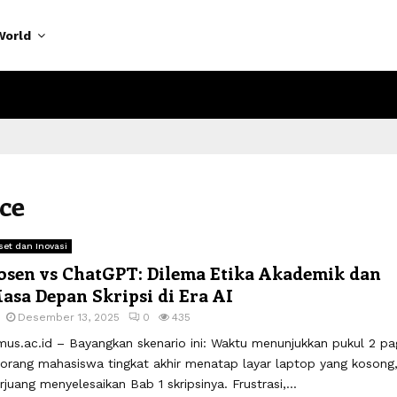
World
nce
set dan Inovasi
osen vs ChatGPT: Dilema Etika Akademik dan
asa Depan Skripsi di Era AI
Desember 13, 2025
0
435
mus.ac.id – Bayangkan skenario ini: Waktu menunjukkan pukul 2 pag
orang mahasiswa tingkat akhir menatap layar laptop yang kosong
rjuang menyelesaikan Bab 1 skripsinya. Frustrasi,...