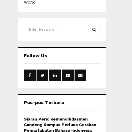
World
S
e
a
S
r
c
E
Follow Us
h
f
A
o
r
R
:
C
H
Pos-pos Terbaru
Siaran Pers: Kemendikdasmen
Gandeng Kampus Perluas Gerakan
Pemartabatan Bahasa Indonesia