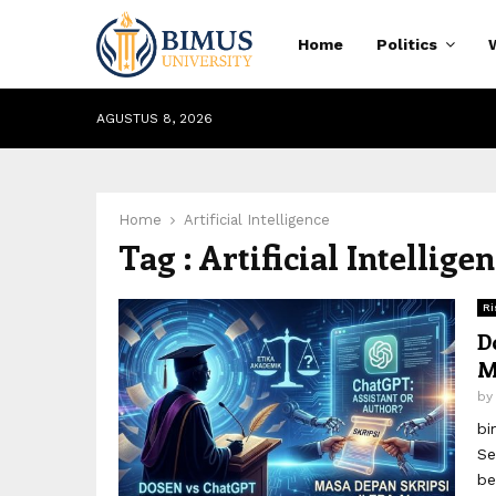
Home
Politics
AGUSTUS 8, 2026
Home
Artificial Intelligence
Tag : Artificial Intellige
Ri
D
M
by
bi
Se
be