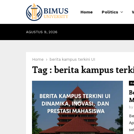
Home
Politics
AGUSTUS 9, 2026
Home
berita kampus terkini UI
Tag : berita kampus terk
Be
B
M
by
Be
Ap
se