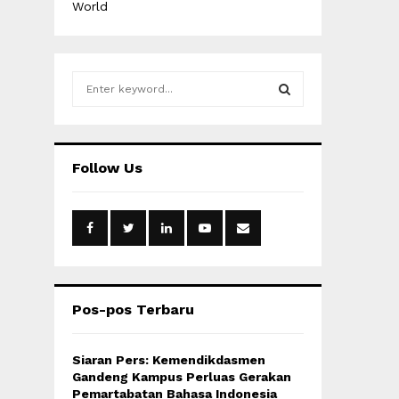
World
S
e
a
S
r
c
E
Follow Us
h
f
A
o
r
R
:
C
H
Pos-pos Terbaru
Siaran Pers: Kemendikdasmen
Gandeng Kampus Perluas Gerakan
Pemartabatan Bahasa Indonesia