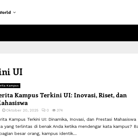
World
ini UI
rita Kampus
erita Kampus Terkini UI: Inovasi, Riset, dan
ahasiswa
Oktober 20, 2025
0
374
rita Kampus Terkini UI: Dinamika, Inovasi, dan Prestasi Mahasiswa
a yang terlintas di benak Anda ketika mendengar kata kampus? B
bagian besar orang, kampus identik...