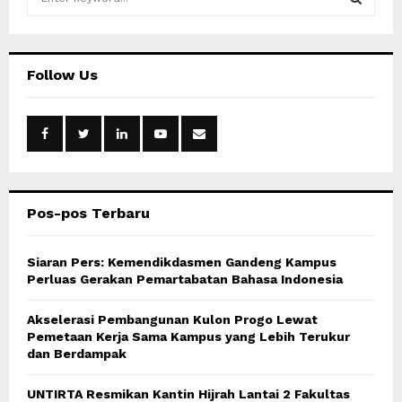
e
a
S
r
c
E
Follow Us
h
f
A
o
r
R
:
C
Pos-pos Terbaru
H
Siaran Pers: Kemendikdasmen Gandeng Kampus
Perluas Gerakan Pemartabatan Bahasa Indonesia
Akselerasi Pembangunan Kulon Progo Lewat
Pemetaan Kerja Sama Kampus yang Lebih Terukur
dan Berdampak
UNTIRTA Resmikan Kantin Hijrah Lantai 2 Fakultas