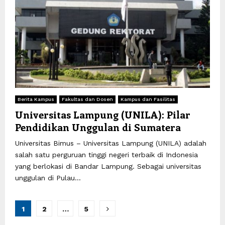
Berita Kampus
Fakultas dan Dosen
Kampus dan Fasilitas
Universitas Lampung (UNILA): Pilar
Pendidikan Unggulan di Sumatera
Universitas Bimus – Universitas Lampung (UNILA) adalah
salah satu perguruan tinggi negeri terbaik di Indonesia
yang berlokasi di Bandar Lampung. Sebagai universitas
unggulan di Pulau...
Paginasi
1
2
…
5