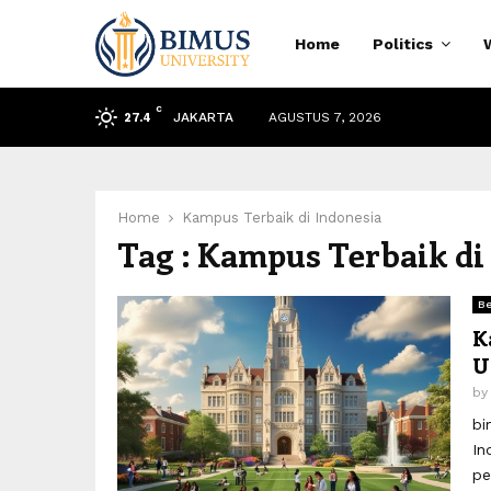
Home
Politics
C
JAKARTA
AGUSTUS 7, 2026
27.4
Home
Kampus Terbaik di Indonesia
Tag : Kampus Terbaik di
Be
K
U
b
bi
In
pe