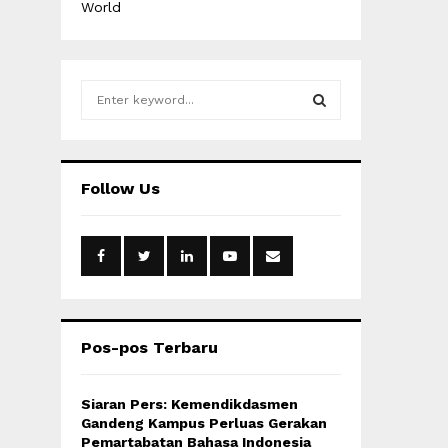
World
S
e
a
S
r
c
E
Follow Us
h
f
A
o
r
R
:
C
H
Pos-pos Terbaru
Siaran Pers: Kemendikdasmen
Gandeng Kampus Perluas Gerakan
Pemartabatan Bahasa Indonesia