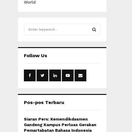
World
S
e
a
S
r
c
E
Follow Us
h
f
A
o
r
R
:
C
H
Pos-pos Terbaru
Siaran Pers: Kemendikdasmen
Gandeng Kampus Perluas Gerakan
Pemartabatan Bahasa Indonesia