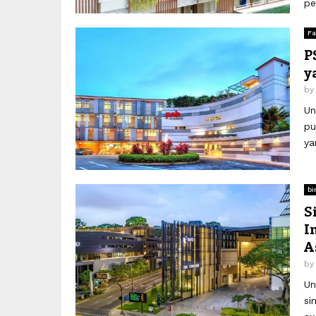
pe
Fa
P
y
b
Un
pu
ya
bi
S
I
A
b
Un
si