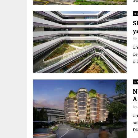
aw
Be
S
y
b
Un
ce
di
Be
N
A
b
Un
sa
Di