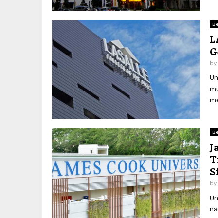
Be
L
G
b
Un
mu
me
Be
J
T
S
b
Un
na