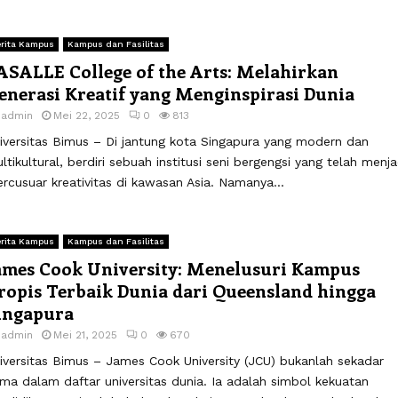
rita Kampus
Kampus dan Fasilitas
ASALLE College of the Arts: Melahirkan
enerasi Kreatif yang Menginspirasi Dunia
y
admin
Mei 22, 2025
0
813
iversitas Bimus – Di jantung kota Singapura yang modern dan
ltikultural, berdiri sebuah institusi seni bergengsi yang telah menja
rcusuar kreativitas di kawasan Asia. Namanya...
rita Kampus
Kampus dan Fasilitas
ames Cook University: Menelusuri Kampus
ropis Terbaik Dunia dari Queensland hingga
ingapura
y
admin
Mei 21, 2025
0
670
iversitas Bimus – James Cook University (JCU) bukanlah sekadar
ma dalam daftar universitas dunia. Ia adalah simbol kekuatan