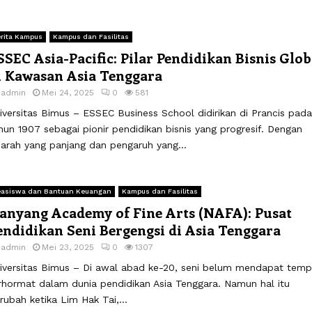
rita Kampus
Kampus dan Fasilitas
SSEC Asia-Pacific: Pilar Pendidikan Bisnis Glob
i Kawasan Asia Tenggara
y
admin
Mei 24, 2025
0
581
iversitas Bimus – ESSEC Business School didirikan di Prancis pada
hun 1907 sebagai pionir pendidikan bisnis yang progresif. Dengan
jarah yang panjang dan pengaruh yang...
asiswa dan Bantuan Keuangan
Kampus dan Fasilitas
anyang Academy of Fine Arts (NAFA): Pusat
endidikan Seni Bergengsi di Asia Tenggara
y
admin
Mei 23, 2025
0
1307
iversitas Bimus – Di awal abad ke-20, seni belum mendapat temp
rhormat dalam dunia pendidikan Asia Tenggara. Namun hal itu
rubah ketika Lim Hak Tai,...