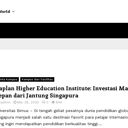
World
rita Kampus
Kampus dan Fasilitas
aplan Higher Education Institute: Investasi Ma
epan dari Jantung Singapura
y
admin
Mei 26, 2025
0
644
iversitas Bimus – Di tengah geliat pesatnya dunia pendidikan globa
ngapura menjadi salah satu destinasi favorit para pelajar internasio
ng ingin mendapatkan pendidikan berkualitas tinggi....