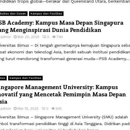
ndidikan tropis global—berakar dari Queensland Utara, berkembang
kultas dan Dosen
Kampus dan Fasilitas
SB Academy: Kampus Masa Depan Singapura
ang Menginspirasi Dunia Pendidikan
y
admin
Mei 20, 2025
0
794
iversitas Bimus – Di tengah gemerlapnya kemajuan Singapura seba
sat ekonomi dan teknologi Asia, berdiri sebuah institusi pendidikan
ng turut mendorong transformasi generasi muda—PSB Academy...
mus
Kampus dan Fasilitas
ingapore Management University: Kampus
novatif yang Mencetak Pemimpin Masa Depan
sia
y
admin
Mei 19, 2025
0
545
iversitas Bimus – Singapore Management University (SMU) adalah
mbol transformasi pendidikan tinggi di Asia Tenggara. Didirikan pad