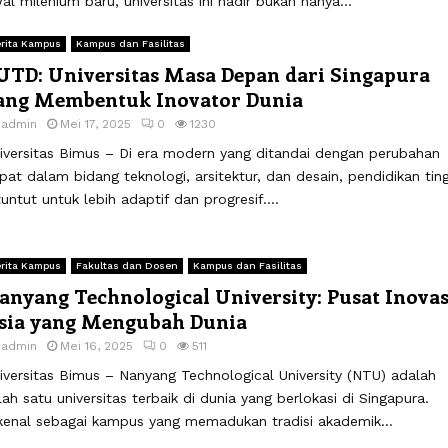
al milenium baru, universitas ini hadir bukan hanya...
rita Kampus
Kampus dan Fasilitas
UTD: Universitas Masa Depan dari Singapura
ang Membentuk Inovator Dunia
y
admin
Mei 17, 2025
0
1230
iversitas Bimus – Di era modern yang ditandai dengan perubahan
pat dalam bidang teknologi, arsitektur, dan desain, pendidikan ting
tuntut untuk lebih adaptif dan progresif....
rita Kampus
Fakultas dan Dosen
Kampus dan Fasilitas
anyang Technological University: Pusat Inovas
sia yang Mengubah Dunia
y
admin
Mei 16, 2025
0
511
iversitas Bimus – Nanyang Technological University (NTU) adalah
lah satu universitas terbaik di dunia yang berlokasi di Singapura.
kenal sebagai kampus yang memadukan tradisi akademik...