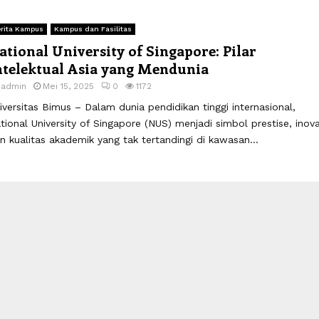
rita Kampus
Kampus dan Fasilitas
ational University of Singapore: Pilar
ntelektual Asia yang Mendunia
y
admin
Mei 15, 2025
0
1172
iversitas Bimus – Dalam dunia pendidikan tinggi internasional,
tional University of Singapore (NUS) menjadi simbol prestise, inova
n kualitas akademik yang tak tertandingi di kawasan...