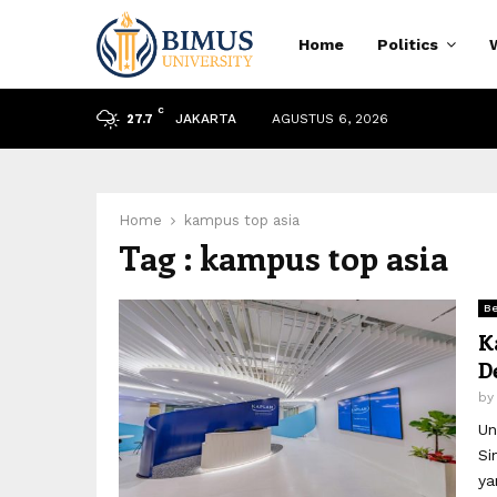
Home
Politics
C
JAKARTA
AGUSTUS 6, 2026
27.7
Home
kampus top asia
Tag : kampus top asia
Be
K
D
b
Un
Si
ya