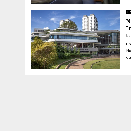
Be
N
I
b
Un
Na
da