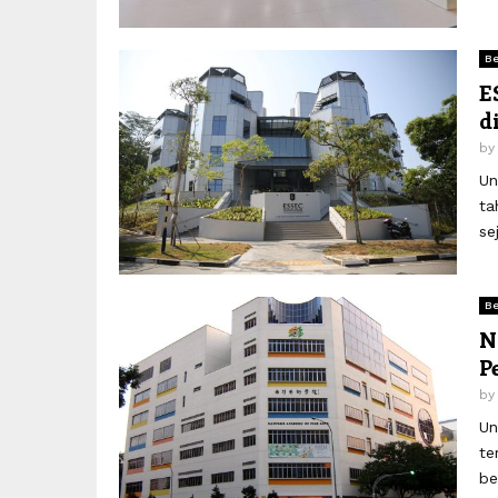
Be
E
d
b
Un
ta
se
Be
N
P
b
Un
te
be