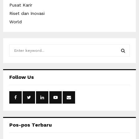
Pusat Karir
Riset dan Inovasi
World
S
e
a
S
r
c
E
Follow Us
h
f
A
o
r
R
:
C
Pos-pos Terbaru
H