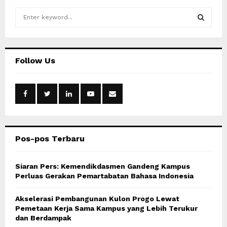
S
e
a
S
r
c
E
Follow Us
h
f
A
o
r
R
:
C
Pos-pos Terbaru
H
Siaran Pers: Kemendikdasmen Gandeng Kampus
Perluas Gerakan Pemartabatan Bahasa Indonesia
Akselerasi Pembangunan Kulon Progo Lewat
Pemetaan Kerja Sama Kampus yang Lebih Terukur
dan Berdampak