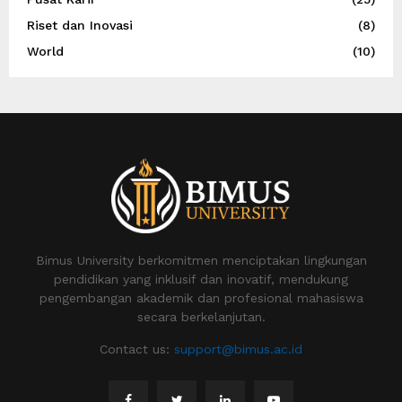
Riset dan Inovasi
(8)
World
(10)
Bimus University berkomitmen menciptakan lingkungan
pendidikan yang inklusif dan inovatif, mendukung
pengembangan akademik dan profesional mahasiswa
secara berkelanjutan.
Contact us:
support@bimus.ac.id