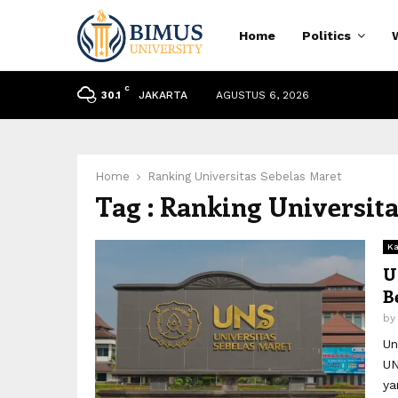
Home
Politics
C
JAKARTA
AGUSTUS 6, 2026
30.1
Home
Ranking Universitas Sebelas Maret
Tag : Ranking Universit
Ka
U
B
by
Un
UN
ya