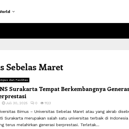
World
as Sebelas Maret
mpus dan Fasilitas
NS Surakarta Tempat Berkembangnya Generas
erprestasi
Juli 30, 2025
0
1123
iversitas Bimus – Universitas Sebelas Maret atau yang akrab diseb
S Surakarta merupakan salah satu universitas terbaik di Indonesia
ng terus melahirkan generasi berprestasi. Terletak...