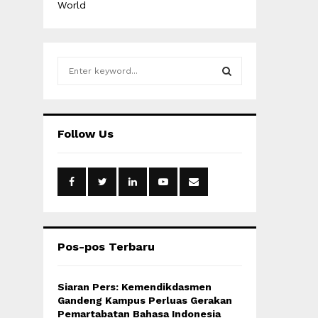
World
S
e
a
S
r
c
E
Follow Us
h
f
A
o
r
R
:
C
H
Pos-pos Terbaru
Siaran Pers: Kemendikdasmen
Gandeng Kampus Perluas Gerakan
Pemartabatan Bahasa Indonesia