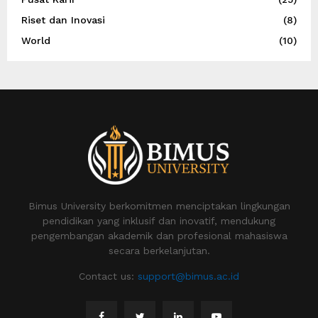
Riset dan Inovasi
(8)
World
(10)
Bimus University berkomitmen menciptakan lingkungan
pendidikan yang inklusif dan inovatif, mendukung
pengembangan akademik dan profesional mahasiswa
secara berkelanjutan.
Contact us:
support@bimus.ac.id