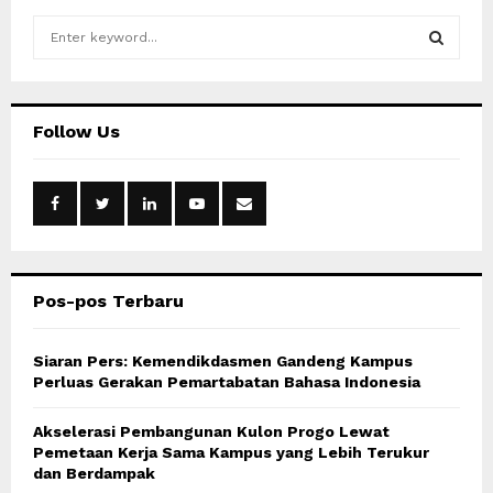
S
e
a
S
r
c
E
Follow Us
h
f
A
o
r
R
:
C
Pos-pos Terbaru
H
Siaran Pers: Kemendikdasmen Gandeng Kampus
Perluas Gerakan Pemartabatan Bahasa Indonesia
Akselerasi Pembangunan Kulon Progo Lewat
Pemetaan Kerja Sama Kampus yang Lebih Terukur
dan Berdampak