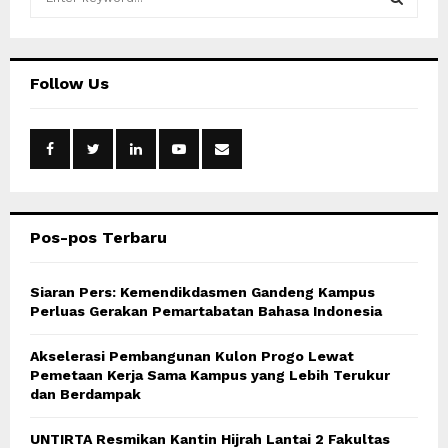
e
a
S
r
c
E
Follow Us
h
f
A
o
r
R
:
C
Pos-pos Terbaru
H
Siaran Pers: Kemendikdasmen Gandeng Kampus
Perluas Gerakan Pemartabatan Bahasa Indonesia
Akselerasi Pembangunan Kulon Progo Lewat
Pemetaan Kerja Sama Kampus yang Lebih Terukur
dan Berdampak
UNTIRTA Resmikan Kantin Hijrah Lantai 2 Fakultas