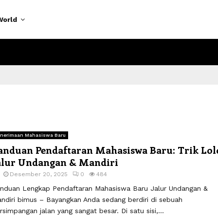
World
nerimaan Mahasiswa Baru
anduan Pendaftaran Mahasiswa Baru: Trik Lol
alur Undangan & Mandiri
Desember 20, 2025
0
484
nduan Lengkap Pendaftaran Mahasiswa Baru Jalur Undangan &
ndiri bimus – Bayangkan Anda sedang berdiri di sebuah
rsimpangan jalan yang sangat besar. Di satu sisi,...