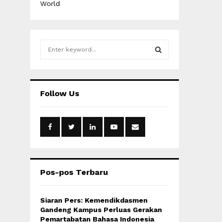
World
S
e
a
S
r
c
E
Follow Us
h
f
A
o
r
R
:
C
H
Pos-pos Terbaru
Siaran Pers: Kemendikdasmen
Gandeng Kampus Perluas Gerakan
Pemartabatan Bahasa Indonesia