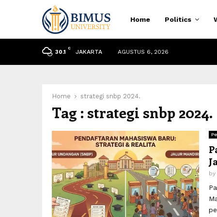
Home
Politics
C
JAKARTA
AGUSTUS 6, 2026
30.1
Home
strategi snbp 2024.
Tag : strategi snbp 2024.
Pe
P
J
by
Pa
Ma
pe