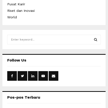
Pusat Karir
Riset dan Inovasi
World
S
e
a
S
r
c
E
Follow Us
h
f
A
o
r
R
:
C
Pos-pos Terbaru
H