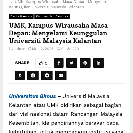
UMK, Kampus Wirausaha Masa Depan: Menyelami
Keunggulan Universiti Malaysia Kelantan
Berita Kampus
Kampus dan Fasilitas
UMK, Kampus Wirausaha Masa
Depan: Menyelami Keunggulan
Universiti Malaysia Kelantan
by
admin
Mei 12, 2025
0
1220
SHARE
0
Universitas Bimus
–
Universiti Malaysia
Kelantan atau UMK didirikan sebagai bagian
dari visi nasional dalam Rancangan Malaysia
Kesembilan. Ide pendiriannya berakar pada
kebutuhan untuk membangun institusi yang