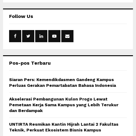
a
S
r
c
E
Follow Us
h
f
A
o
r
R
:
C
Pos-pos Terbaru
H
Siaran Pers: Kemendikdasmen Gandeng Kampus
Perluas Gerakan Pemartabatan Bahasa Indonesia
Akselerasi Pembangunan Kulon Progo Lewat
Pemetaan Kerja Sama Kampus yang Lebih Terukur
dan Berdampak
UNTIRTA Resmikan Kantin Hijrah Lantai 2 Fakultas
Teknik, Perkuat Ekosistem Bisnis Kampus