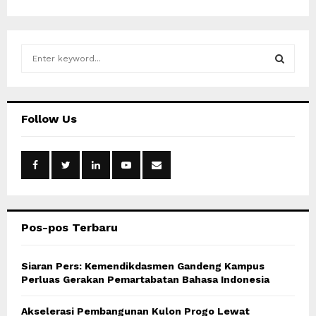
S
e
a
S
r
c
E
Follow Us
h
f
A
o
r
R
:
C
Pos-pos Terbaru
H
Siaran Pers: Kemendikdasmen Gandeng Kampus
Perluas Gerakan Pemartabatan Bahasa Indonesia
Akselerasi Pembangunan Kulon Progo Lewat