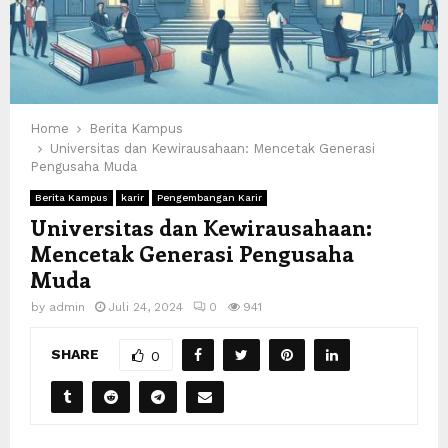
Home
Berita Kampus
Universitas dan Kewirausahaan: Mencetak Generasi
Pengusaha Muda
Berita Kampus
karir
Pengembangan Karir
Universitas dan Kewirausahaan:
Mencetak Generasi Pengusaha
Muda
by
admin
Juli 24, 2024
0
941
SHARE
0