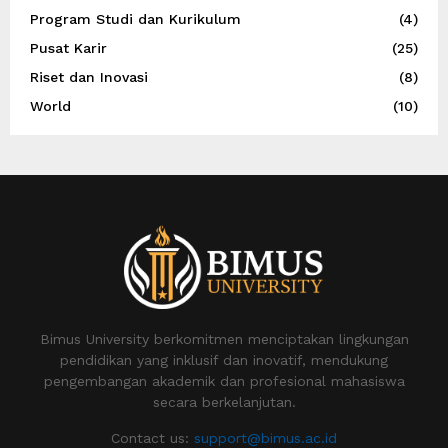
Program Studi dan Kurikulum
(4)
Pusat Karir
(25)
Riset dan Inovasi
(8)
World
(10)
Bimus University berkomitmen menciptakan lingkungan
pendidikan yang inklusif dan inovatif, mendukung
pengembangan akademik dan profesional mahasiswa
secara berkelanjutan.
Contact us:
support@bimus.ac.id