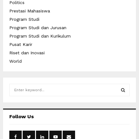
Politics
Prestasi Mahasiswa
Program Studi
Program Studi dan Jurusan
Program Studi dan Kurikulum
Pusat Karir
Riset dan Inovasi
World
S
e
a
S
r
c
E
Follow Us
h
f
A
o
r