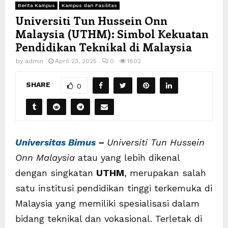
Berita Kampus
Kampus dan Fasilitas
Universiti Tun Hussein Onn
Malaysia (UTHM): Simbol Kekuatan
Pendidikan Teknikal di Malaysia
by
admin
April 23, 2025
0
1802
SHARE
0
Universitas Bimus
–
Universiti Tun Hussein
Onn Malaysia
atau yang lebih dikenal
dengan singkatan
UTHM
, merupakan salah
satu institusi pendidikan tinggi terkemuka di
Malaysia yang memiliki spesialisasi dalam
bidang teknikal dan vokasional. Terletak di