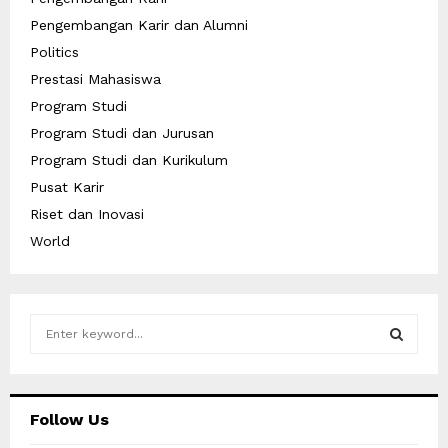
Pengembangan Karir dan Alumni
Politics
Prestasi Mahasiswa
Program Studi
Program Studi dan Jurusan
Program Studi dan Kurikulum
Pusat Karir
Riset dan Inovasi
World
S
e
a
S
r
c
E
Follow Us
h