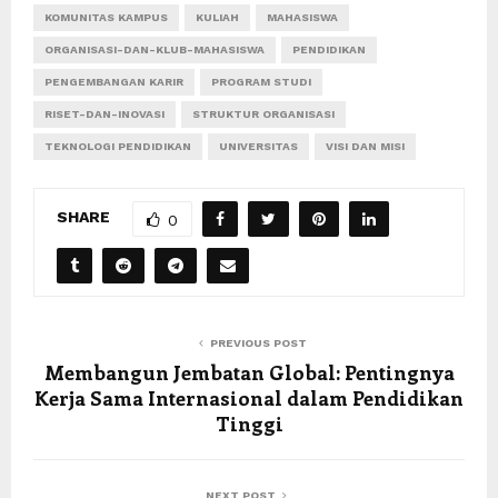
KOMUNITAS KAMPUS
KULIAH
MAHASISWA
ORGANISASI-DAN-KLUB-MAHASISWA
PENDIDIKAN
PENGEMBANGAN KARIR
PROGRAM STUDI
RISET-DAN-INOVASI
STRUKTUR ORGANISASI
TEKNOLOGI PENDIDIKAN
UNIVERSITAS
VISI DAN MISI
SHARE
0
PREVIOUS POST
Membangun Jembatan Global: Pentingnya
Kerja Sama Internasional dalam Pendidikan
Tinggi
NEXT POST