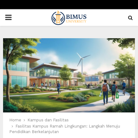
PRIMARY
MENU
Home
Kampus dan Fasilitas
Fasilitas Kampus Ramah Lingkungan: Langkah Menuju
Pendidikan Berkelanjutan