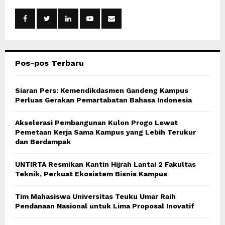
f
A
o
r
R
:
C
Pos-pos Terbaru
H
Siaran Pers: Kemendikdasmen Gandeng Kampus
Perluas Gerakan Pemartabatan Bahasa Indonesia
Akselerasi Pembangunan Kulon Progo Lewat
Pemetaan Kerja Sama Kampus yang Lebih Terukur
dan Berdampak
UNTIRTA Resmikan Kantin Hijrah Lantai 2 Fakultas
Teknik, Perkuat Ekosistem Bisnis Kampus
Tim Mahasiswa Universitas Teuku Umar Raih
Pendanaan Nasional untuk Lima Proposal Inovatif