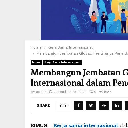
Home
Kerja Sama Internasional
Membangun Jembatan Global: Pentingnya Kerja Sa
bimus
Kerja Sama Internasional
Membangun Jembatan Gl
Internasional dalam Pen
by
admin
Desember 25, 2024
0
1888
SHARE
0
BIMUS
–
Kerja sama internasional
dal