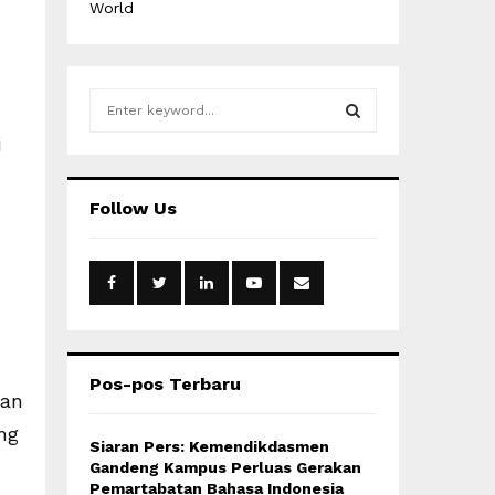
World
S
e
i
a
S
r
c
E
Follow Us
h
f
A
o
r
R
:
C
H
Pos-pos Terbaru
pan
ng
Siaran Pers: Kemendikdasmen
Gandeng Kampus Perluas Gerakan
Pemartabatan Bahasa Indonesia