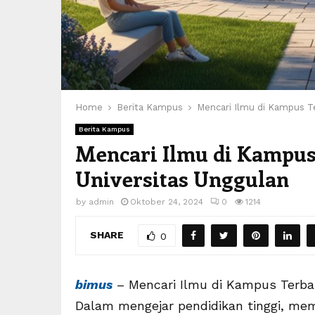
Home
Berita Kampus
Mencari Ilmu di Kampus T
Berita Kampus
Mencari Ilmu di Kampus
Universitas Unggulan
by
admin
Oktober 24, 2024
0
1214
SHARE
0
bimus
– Mencari Ilmu di Kampus Terbai
Dalam mengejar pendidikan tinggi, me