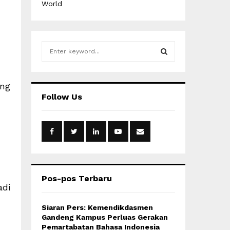
World
S
e
a
S
r
ang
c
E
Follow Us
h
f
A
o
r
R
:
C
H
Pos-pos Terbaru
adi
Siaran Pers: Kemendikdasmen
Gandeng Kampus Perluas Gerakan
Pemartabatan Bahasa Indonesia