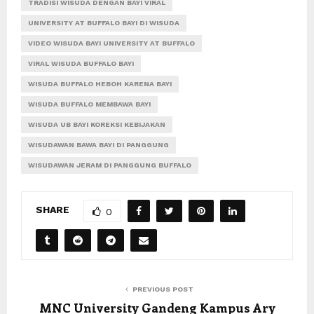
TRADISI WISUDA DENGAN BAYI VIRAL
UNIVERSITY AT BUFFALO BAYI DI WISUDA
VIDEO WISUDA BAYI UNIVERSITY AT BUFFALO
VIRAL WISUDA BUFFALO BAYI
WISUDA BUFFALO HEBOH KARENA BAYI
WISUDA BUFFALO MEMBAWA BAYI
WISUDA UB BAYI KOREKSI KEBIJAKAN
WISUDAWAN BAWA BAYI DI PANGGUNG
WISUDAWAN JERAM DI PANGGUNG BUFFALO
SHARE
0
PREVIOUS POST
MNC University Gandeng Kampus Ary