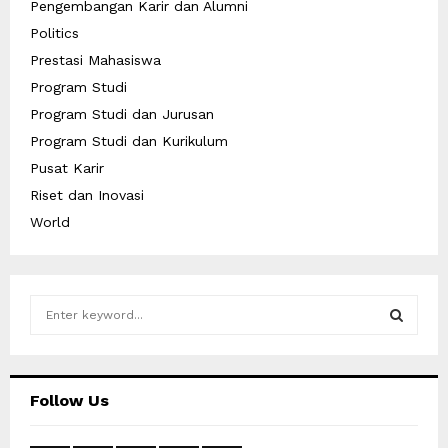
Pengembangan Karir dan Alumni
Politics
Prestasi Mahasiswa
Program Studi
Program Studi dan Jurusan
Program Studi dan Kurikulum
Pusat Karir
Riset dan Inovasi
World
S
e
a
S
r
c
E
Follow Us
h
f
A