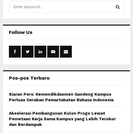
S
e
a
S
r
c
E
Follow Us
h
f
A
o
r
R
:
C
Pos-pos Terbaru
H
Siaran Pers: Kemendikdasmen Gandeng Kampus
Perluas Gerakan Pemartabatan Bahasa Indonesia
Akselerasi Pembangunan Kulon Progo Lewat
Pemetaan Kerja Sama Kampus yang Lebih Terukur
dan Berdampak