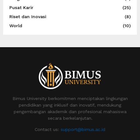
Pusat Karir
(25)
Riset dan Inovasi
(8)
World
(10)
Bimus University berkomitmen menciptakan lingkungan
pendidikan yang inklusif dan inovatif, mendukung
pengembangan akademik dan profesional mahasiswa
secara berkelanjutan.
Contact us:
support@bimus.ac.id