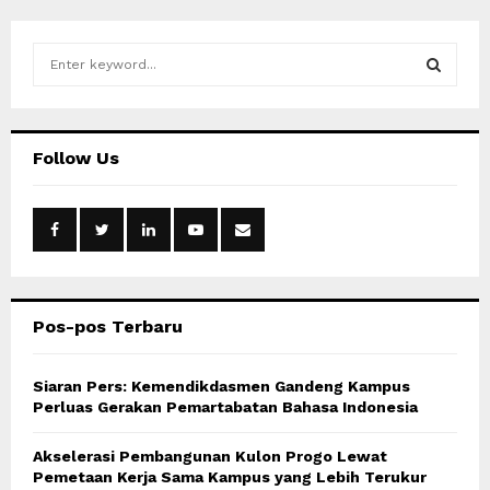
S
e
a
S
r
c
E
Follow Us
h
f
A
o
r
R
:
C
Pos-pos Terbaru
H
Siaran Pers: Kemendikdasmen Gandeng Kampus
Perluas Gerakan Pemartabatan Bahasa Indonesia
Akselerasi Pembangunan Kulon Progo Lewat
Pemetaan Kerja Sama Kampus yang Lebih Terukur