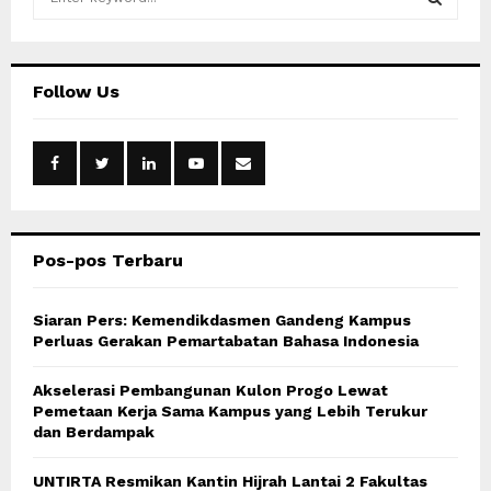
e
a
S
r
c
E
Follow Us
h
f
A
o
r
R
:
C
Pos-pos Terbaru
H
Siaran Pers: Kemendikdasmen Gandeng Kampus
Perluas Gerakan Pemartabatan Bahasa Indonesia
Akselerasi Pembangunan Kulon Progo Lewat
Pemetaan Kerja Sama Kampus yang Lebih Terukur
dan Berdampak
UNTIRTA Resmikan Kantin Hijrah Lantai 2 Fakultas