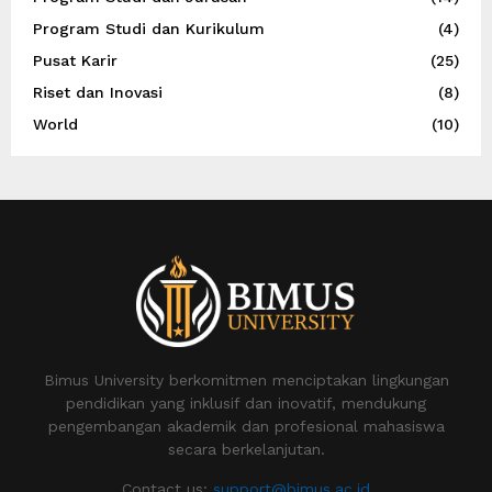
Program Studi dan Kurikulum
(4)
Pusat Karir
(25)
Riset dan Inovasi
(8)
World
(10)
Bimus University berkomitmen menciptakan lingkungan
pendidikan yang inklusif dan inovatif, mendukung
pengembangan akademik dan profesional mahasiswa
secara berkelanjutan.
Contact us:
support@bimus.ac.id