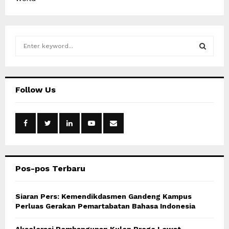
S
e
a
S
r
c
E
Follow Us
h
f
A
o
r
R
:
C
Pos-pos Terbaru
H
Siaran Pers: Kemendikdasmen Gandeng Kampus
Perluas Gerakan Pemartabatan Bahasa Indonesia
Akselerasi Pembangunan Kulon Progo Lewat