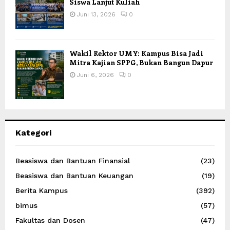
Siswa Lanjut Kuliah
Juni 13, 2026
0
Wakil Rektor UMY: Kampus Bisa Jadi
Mitra Kajian SPPG, Bukan Bangun Dapur
Juni 6, 2026
0
Kategori
Beasiswa dan Bantuan Finansial
(23)
Beasiswa dan Bantuan Keuangan
(19)
Berita Kampus
(392)
bimus
(57)
Fakultas dan Dosen
(47)