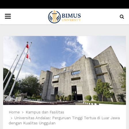
PRIMARY
MENU
Home
Kampus dan Fasilitas
Universitas Andalas: Perguruan Tinggi Tertua di Luar Jawa
dengan Kualitas Unggulan