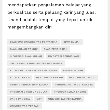
mendapatkan pengalaman belajar yang
berkualitas serta peluang karir yang luas,
Unand adalah tempat yang tepat untuk
mengembangkan diri.
BEASISWA UNIVERSITAS PERTAMINA
BIAYA KULIAH
BIAYA KULIAH TEKNIK
BIAYA PENDIDIKAN
INFORMASI BIAYA KULIAH
INVESTASI PENDIDIKAN
JALUR MASUK UNIVERSITAS PERTAMINA
KULIAH DI UNIVERSITAS PERTAMINA
KULIAH MURAH
KULIAH TEKNIK
PENDIDIKAN ENERGI
PENDIDIKAN TINGGI
PERBANDINGAN BIAYA KULIAH
PERGURUAN TINGGI SWASTA
PROGRAM STUDI UNGGULAN
PROSPEK KERJA ENERGI
UANG PANGKAL
UKT
UNIVERSITAS PERTAMINA
UNIVERSITAS TERBAIK