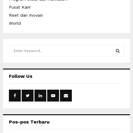
Pusat Karir
Riset dan Inovasi
World
S
e
a
S
r
c
E
Follow Us
h
f
A
o
r
R
:
C
Pos-pos Terbaru
H