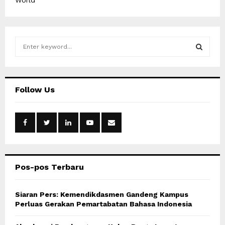
World
S
e
a
S
r
c
E
Follow Us
h
f
A
o
r
R
:
C
Pos-pos Terbaru
H
Siaran Pers: Kemendikdasmen Gandeng Kampus
Perluas Gerakan Pemartabatan Bahasa Indonesia