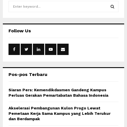
S
e
a
S
r
c
E
Follow Us
h
f
A
o
r
R
:
C
Pos-pos Terbaru
H
Siaran Pers: Kemendikdasmen Gandeng Kampus
Perluas Gerakan Pemartabatan Bahasa Indonesia
Akselerasi Pembangunan Kulon Progo Lewat
Pemetaan Kerja Sama Kampus yang Lebih Terukur
dan Berdampak