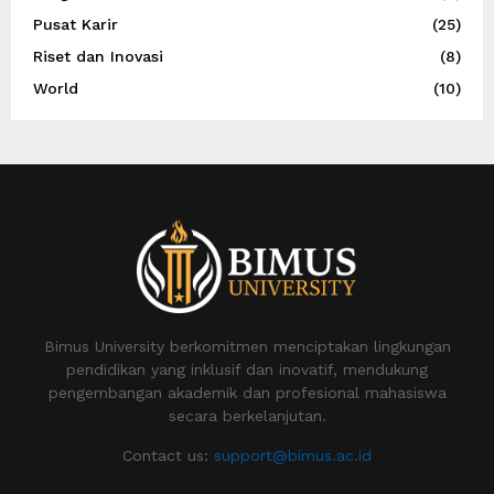
Pusat Karir
(25)
Riset dan Inovasi
(8)
World
(10)
Bimus University berkomitmen menciptakan lingkungan
pendidikan yang inklusif dan inovatif, mendukung
pengembangan akademik dan profesional mahasiswa
secara berkelanjutan.
Contact us:
support@bimus.ac.id