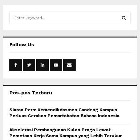
S
e
a
S
r
c
E
Follow Us
h
f
A
o
r
R
:
C
Pos-pos Terbaru
H
Siaran Pers: Kemendikdasmen Gandeng Kampus
Perluas Gerakan Pemartabatan Bahasa Indonesia
Akselerasi Pembangunan Kulon Progo Lewat
Pemetaan Kerja Sama Kampus yang Lebih Terukur